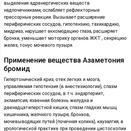
выделение адренергических веществ
надпочечниками, ослабляет рефлекторные
прессорные реакции. Вызывает расширение
периферических сосудов, гипотензию, тахикардию,
мидриаз, нарушает аккомодацию глаза, расширяет
бронхи, уменьшает моторику органов ЖКТ , секрецию
желез, тонус мочевого пузыря.
Применение вещества Азаметония
бромид
Гипертонический криз, отек легких и мозга,
управляемая гипотензия (в анестезиологии), спазм
периферических сосудов, в т.ч. эндартериит,
эклампсия, язвенная болезнь желудка и
двенадцатиперстной кишки, спазм гладких мышц
кишечника, желчного пузыря, бронхов,
мочевыводящих путей (почечная колика), каузалгия; в
урологической практике при проведении цистоскопии