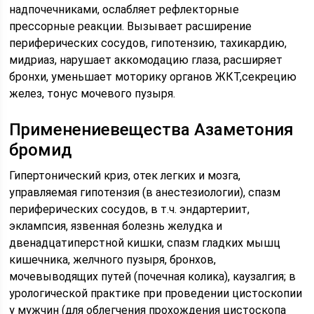
надпочечниками, ослабляет рефлекторные
прессорные реакции. Вызывает расширение
периферических сосудов, гипотензию, тахикардию,
мидриаз, нарушает аккомодацию глаза, расширяет
бронхи, уменьшает моторику органов ЖКТ,секрецию
желез, тонус мочевого пузыря.
Применениевещества Азаметония
бромид
Гипертонический криз, отек легких и мозга,
управляемая гипотензия (в анестезиологии), спазм
периферических сосудов, в т.ч. эндартериит,
эклампсия, язвенная болезнь желудка и
двенадцатиперстной кишки, спазм гладких мышц
кишечника, желчного пузыря, бронхов,
мочевыводящих путей (почечная колика), каузалгия; в
урологической практике при проведении цистоскопии
у мужчин (для облегчения прохождения цистоскопа