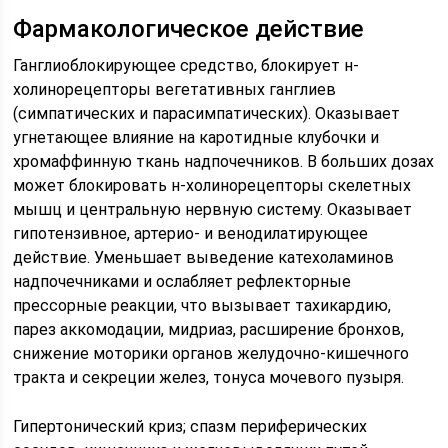
Фармакологическое действие
Ганглиоблокирующее средство, блокирует н-
холинорецепторы вегетативных ганглиев
(симпатических и парасимпатических). Оказывает
угнетающее влияние на каротидные клубочки и
хромаффинную ткань надпочечников. В больших дозах
может блокировать н-холинорецепторы скелетных
мышц и центральную нервную систему. Оказывает
гипотензивное, артерио- и венодилатирующее
действие. Уменьшает выведение катехоламинов
надпочечниками и ослабляет рефлекторные
прессорные реакции, что вызывает тахикардию,
парез аккомодации, мидриаз, расширение бронхов,
снижение моторики органов желудочно-кишечного
тракта и секреции желез, тонуса мочевого пузыря.
Гипертонический криз; спазм периферических