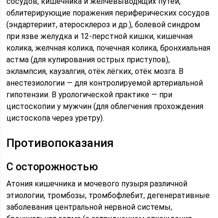
сосудов, кишечника и желчевыводящих путей,
облитерирующие поражения периферических сосудов
(эндартериит, атеросклероз и др.), болевой синдром
при язве желудка и 12-перстной кишки, кишечная
колика, желчная колика, почечная колика, бронхиальная
астма (для купирования острых приступов),
эклампсия, каузалгия, отёк лёгких, отёк мозга. В
анестезиологии — для контролируемой артериальной
гипотензии. В урологической практике — при
цистоскопии у мужчин (для облегчения прохождения
цистоскопа через уретру).
Противопоказания
C осторожностью
Атония кишечника и мочевого пузыря различной
этиологии, тромбозы, тромбофлебит, дегенеративные
заболевания центральной нервной системы,