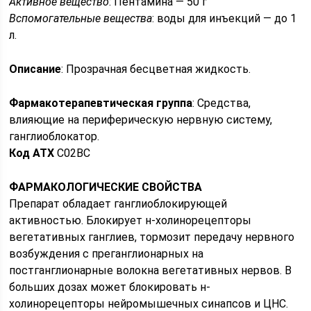
Активное вещество
: Пентамина — 50 г
Вспомогательные вещества
: воды для инъекций — до 1
л.
Описание
: Прозрачная бесцветная жидкость.
Фармакотерапевтическая группа
: Средства,
влияющие на периферическую нервную систему,
ганглиоблокатор.
Код ATX
C02BC
ФАРМАКОЛОГИЧЕСКИЕ СВОЙСТВА
Препарат обладает ганглиоблокирующей
активностью. Блокирует н-холинорецепторы
вегетативных ганглиев, тормозит передачу нервного
возбуждения с преганглионарных на
постганглионарные волокна вегетативных нервов. В
больших дозах может блокировать н-
холинорецепторы нейромышечных синапсов и ЦНС.