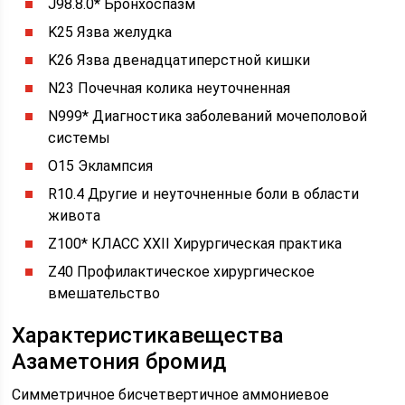
J98.8.0* Бронхоспазм
K25 Язва желудка
K26 Язва двенадцатиперстной кишки
N23 Почечная колика неуточненная
N999* Диагностика заболеваний мочеполовой
системы
O15 Эклампсия
R10.4 Другие и неуточненные боли в области
живота
Z100* КЛАСС XXII Хирургическая практика
Z40 Профилактическое хирургическое
вмешательство
Характеристикавещества
Азаметония бромид
Симметричное бисчетвертичное аммониевое