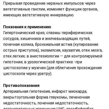
Прерывая проведение нервных импульсов через
вегетативные ганглии, изменяет функции органов,
имеющих вегетативную иннервацию.
Показания к применению
Гипертонический криз, спазмы периферических
сосудов, кишечника и желчевыводящих путей,
почечная колика, бронхиальная астма (купирование
острых приступов), эклампсия, каузалгия, отек мозга,
отек легких; в анестезиологии — для контролируемой
гипотонии; в урологической практике -при
цистоскопии у мужчин (для облегчения прохождения
цистоскопа через уретру).
Противопоказания
Артериальная гипотензия, инфаркт миокарда,
закрытоугольная форма глаукомы, печеночная
недостаточность, почечная недостаточность,
дегенеративные изменения ЦНС, тромбофлебит.