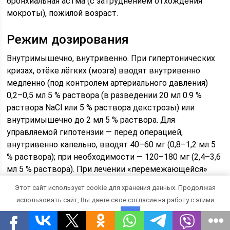
бронхиальная астма (с затруднением отхождения
мокроты), пожилой возраст.
Режим дозирования
Внутримышечно, внутривенно. При гипертонических
кризах, отёке лёгких (мозга) вводят внутривенно
медленно (под контролем артериального давления)
0,2–0,5 мл 5 % раствора (в разведении 20 мл 0.9 %
раствора NaCl или 5 % раствора декстрозы) или
внутримышечно до 2 мл 5 % раствора. Для
управляемой гипотензии — перед операцией,
внутривенно капельно, вводят 40–60 мг (0,8–1,2 мл 5
% раствора); при необходимости — 120–180 мг (2,4–3,6
мл 5 % раствора). При лечении «перемежающейся»
хромоты и др. неэкстренных состояний вводят
Этот сайт использует cookie для хранения данных. Продолжая
внутримышечно в начальной дозе 1 мл 5 % раствора,
использовать сайт, Вы даете свое согласие на работу с этими
при необходимости увеличивают до 1,5–2 мл 2–3 раза
файлами.
OK
в день. Высшая разовая доза для взрослых — 0,15 г (3