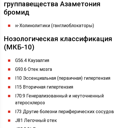
группавещества Азаметония
бромид
н-Холинолитики (ганглиоблокаторы)
Нозологическая классификация
(МКБ-10)
G56.4 Каузалгия
G93.6 Отек мозга
I10 Эссенциальная (первичная) гипертензия
I15 Вторичная гипертензия
I70.9 Генерализованный и неуточненный
атеросклероз
I73 Другие болезни периферических сосудов
J81 Легочный отек