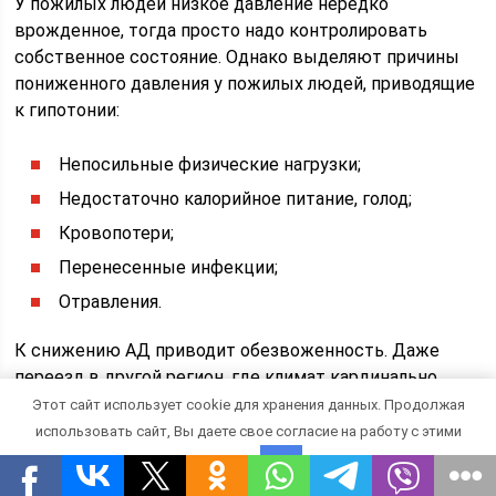
У пожилых людей низкое давление нередко
врожденное, тогда просто надо контролировать
собственное состояние. Однако выделяют причины
пониженного давления у пожилых людей, приводящие
к гипотонии:
Непосильные физические нагрузки;
Недостаточно калорийное питание, голод;
Кровопотери;
Перенесенные инфекции;
Отравления.
К снижению АД приводит обезвоженность. Даже
переезд в другой регион, где климат кардинально
отличается, сказывается на показателях давления.
Этот сайт использует cookie для хранения данных. Продолжая
использовать сайт, Вы даете свое согласие на работу с этими
Симптомы пониженного давления
файлами.
OK