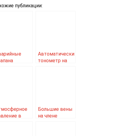
хожие публикации:
варийные
Автоматический
лапана
тонометр на
ысокого
запястье omron
авления
тмосферное
Большие вены
авление в
на члене
еальном
ремени