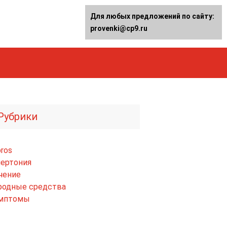
Для любых предложений по сайту:
provenki@cp9.ru
Рубрики
ros
пертония
чение
родные средства
мптомы