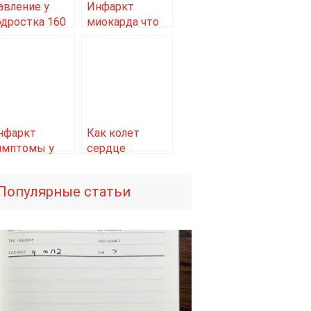
авление у
Инфаркт
одростка 160
миокарда что
 80
делать до
приезда скорой
нфаркт
Как колет
имптомы у
сердце
ужчин 50
симптомы
Популярные статьи