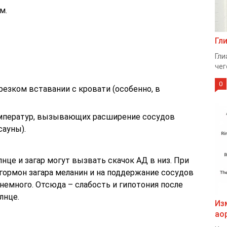
м.
Гл
Гли
чег
0
резком вставании с кровати (особенно, в
мператур, вызывающих расширение сосудов
сауны).
нце и загар могут вызвать скачок АД в низ. При
 гормон загара меланин и на поддержание сосудов
 немного. Отсюда – слабость и гипотония после
лнце.
Из
ао