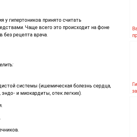
я у гипертоников принято считать
дствами. Чаще всего это происходит на фоне
В
в без рецепта врача.
п
о
елить:
Г
дистой системы (ишемическая болезнь сердца,
з
 эндо- и миокардиты, отек легких).
.
.
ечников.