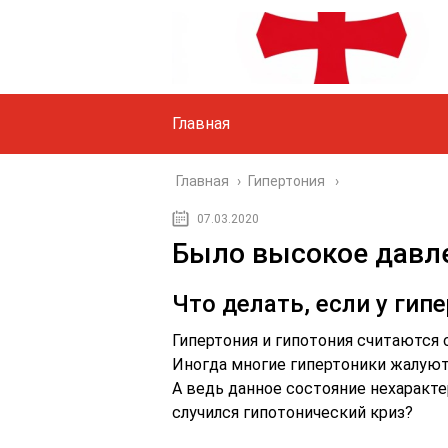
Главная
Главная
›
Гипертония
07.03.2020
Было высокое давле
Что делать, если у гип
Гипертония и гипотония считаются
Иногда многие гипертоники жалуются
А ведь данное состояние нехарактер
случился гипотонический криз?