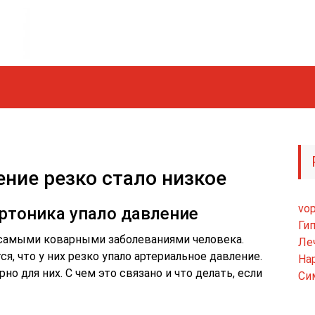
ние резко стало низкое
vop
ертоника упало давление
Ги
 самыми коварными заболеваниями человека.
Ле
, что у них резко упало артериальное давление.
На
но для них. С чем это связано и что делать, если
Си