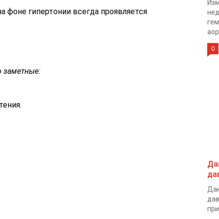
Изм
а фоне гипертонии всегда проявляется
нед
гем
аор
0
 заметные:
тения.
Да
да
Даю
дав
при