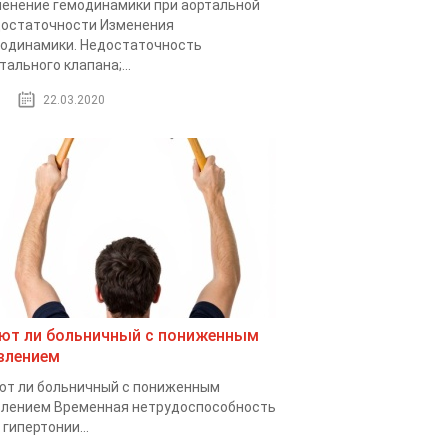
енение гемодинамики при аортальной
остаточности Изменения
одинамики. Недостаточность
тального клапана;...
22.03.2020
ют ли больничный с пониженным
влением
т ли больничный с пониженным
лением Временная нетрудоспособность
 гипертонии...