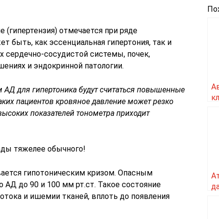
По
 (гипертензия) отмечается при ряде
ет быть, как эссенциальная гипертония, так и
х сердечно-сосудистой системы, почек,
шениях и эндокринной патологии.
А
 АД для гипертоника будут считаться повышенные
к
 таких пациентов кровяное давление может резко
в
 высоких показателей тонометра приходит
д
ады тяжелее обычного!
вается гипотоническим кризом. Опасным
А
 АД до 90 и 100 мм рт.ст. Такое состояние
д
тока и ишемии тканей, вплоть до появления
р
в