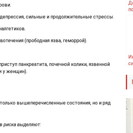
Д
рови.
п
на
 депрессия, сильные и продолжительные стрессы.
налгетиков.
отечения (прободная язва, геморрой).
И
с
риступ панкреатита, почечной колики, язвенной
м
и у женщин).
только вышеперечисленные состояния, но и ряд
в риска выделяют: