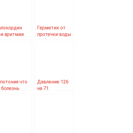
алокордин
Герметик от
ри аритмии
протечки воды
тзывы
под давлением
ипотония что
Давление 126
а болезнь
на 71