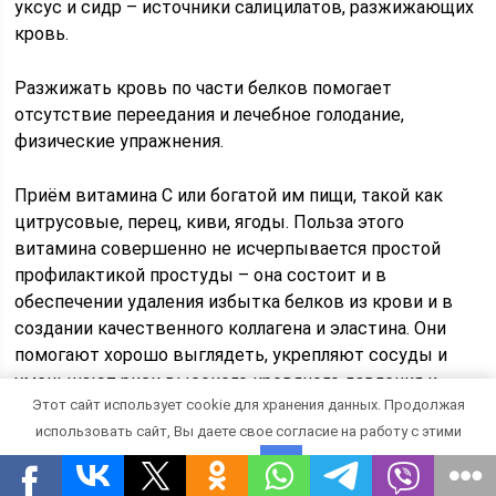
уксус и сидр – источники салицилатов, разжижающих
кровь.
Разжижать кровь по части белков помогает
отсутствие переедания и лечебное голодание,
физические упражнения.
Приём витамина С или богатой им пищи, такой как
цитрусовые, перец, киви, ягоды. Польза этого
витамина совершенно не исчерпывается простой
профилактикой простуды – она состоит и в
обеспечении удаления избытка белков из крови и в
создании качественного коллагена и эластина. Они
помогают хорошо выглядеть, укрепляют сосуды и
уменьшают риск высокого кровяного давления и
Этот сайт использует cookie для хранения данных. Продолжая
инсультов.
использовать сайт, Вы даете свое согласие на работу с этими
Мясо лучше заменить птицей, яйцами, белорыбицей.
файлами.
OK