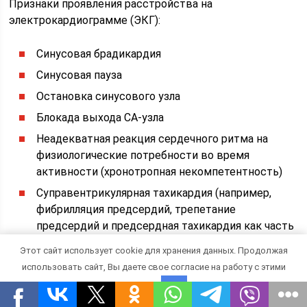
Признаки проявления расстройства на
электрокардиограмме (ЭКГ):
Синусовая брадикардия
Синусовая пауза
Остановка синусового узла
Блокада выхода СА-узла
Неадекватная реакция сердечного ритма на
физиологические потребности во время
активности (хронотропная некомпетентность)
Суправентрикулярная тахикардия (например,
фибрилляция предсердий, трепетание
предсердий и предсердная тахикардия как часть
синдрома тахикардии и брадикардии).
Этот сайт использует cookie для хранения данных. Продолжая
использовать сайт, Вы даете свое согласие на работу с этими
Патофизиология
файлами.
OK
Синусовый узел представляет собой