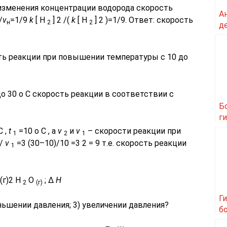
е изменения концентрации водорода скорость
А
/
v
=1/9
k
[ H
] 2 /(
k
[ H
] 2 )=1/9. Ответ: скорость
н
2
2
д
р
л
сть реакции при повышении температуры с 10 до
о 30 o С скорость реакции в соответствии с
Б
г
C ,
t
=10 o C , а
v
и
v
– скорости реакции при
1
2
1
/
v
=3 (30–10)/10 =3 2 = 9 т.е. скорость реакции
1
(г)
2 H
O
; Δ
H
2
(г)
Г
ьшении давления; 3) увеличении давления?
б
д