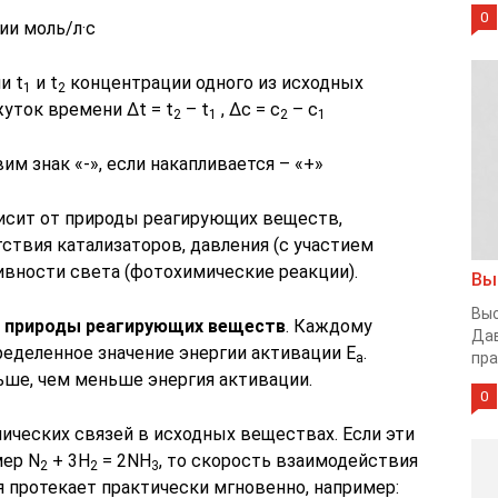
0
ии моль/л·с
и t
и t
концентрации одного из исходных
1
2
жуток времени Δt = t
– t
, Δc = c
– c
2
1
2
1
им знак «-», если накапливается – «+»
исит от природы реагирующих веществ,
ствия катализаторов, давления (с участием
сивности света (фотохимические реакции).
Вы
Выс
т природы реагирующих веществ
. Каждому
Дав
еделенное значение энергии активации Е
.
пра
а
ьше, чем меньше энергия активации.
0
ических связей в исходных веществах. Если эти
мер N
+ 3H
= 2NH
, то скорость взаимодействия
2
2
3
я протекает практически мгновенно, например: