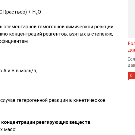
Cl (раствор) + H
O.
2
ть элементарной гомогенной химической реакции
ию концентраций реагентов, взятых в степенях,
ффициентам.
Ес
да
Есл
дав
 А и В в моль/л,
0
случае гетерогенной реакции в кинетическое
т концентрации реагирующих веществ
х масс: