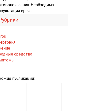
отивопоказания. Необходима
нсультация врача.
Рубрики
ros
пертония
чение
родные средства
мптомы
хожие публикации: