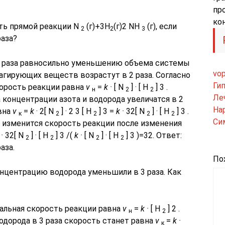
пр
ко
сть прямой реакции N
(г)+3Н
(г)
2 NH
(г), если
2
2
3
раза?
2 раза равносильно уменьшению объема системы
vop
еагирующих веществ возрастут в 2 раза. Согласно
Ги
корость реакции равна
v
=
k
·
[ N
] · [ H
] 3 .
н
2
2
Ле
 концентрации азота и водорода увеличатся в 2
На
авна
v
=
k
· 2[ N
] · 2 3 [ H
] 3 =
k
·
32[ N
] · [ H
] 3 .
к
2
2
2
2
Си
 изменится скорость реакции после изменения
·
32[ N
] · [ H
] 3 /(
k
·
[ N
] · [ H
] 3 )=32. Ответ:
2
2
2
2
аза.
По
онцентрацию водорода уменьшили в 3 раза. Как
чальная скорость реакции равна
v
=
k
·
[ H
] 2 .
н
2
дорода в 3 раза скорость станет равна
v
=
k
·
к