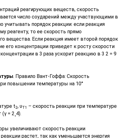
ентраций реагирующих веществ, скорость
чивается число соударений между участвующими в
о учитывать порядок реакции: если реакция
у реагенту, то ее скорость прямо
го вещества. Если реакция имеет второй порядок
ние его концентрации приведет к росту скорости
е концентрации в 3 раза ускорит реакцию в 3 2 = 9
атуры
. Правило Вант-Гоффа: Скорость
при повышении температуры на 10°
туре t
, υ
– скорость реакции при температуре
2
Т1
γ = 2¸4).
торы увеличивают скорость реакции
 реакции растет, так как уменьшается энергия