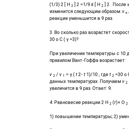
(1/3) 2 [ H
] 2 =1/9
k
[ H
] 2 . Посл
2
2
изменится следующим образом:
v
к
реакции уменьшится в 9 раз.
3. Во сколько раз возрастет скоро
30 o С ( γ =3)?
При увеличении температуры с 10 д
правилом Вант-Гоффа возрастает:
v
/
v
= γ (
t
2-
t
1)/10 , где
t
=30 o 
2
1
2
данных температурах. Получаем
v
2
увеличится в 9 раз. Ответ: 9.
4. Равновесие реакции 2 H
(г)+ O
2
2
1) повышении температуры; 2) умен