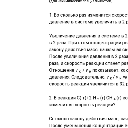
(для нехимических специальностей)
1. Во сколько раз изменится скоро
давление в системе увеличить в 2 
Увеличение давления в системе в 
в 2 раза. При этом концентрации р
закону действия масс, начальная с
После увеличения давления в 2 раза
раза, и скорость реакции станет р
Отношение
v
/
v
показывает, как
к.
н
давления. Следовательно,
v
/
v
=
k
к
н
скорость реакции увеличится в 32 р
2. В реакции С( т)+2 H
(г)
CH
(г) к
2
4
изменится скорость реакции?
Согласно закону действия масс, на
После уменьшения концентрации во