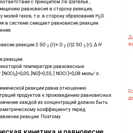
соответствии с принципом Ле Шателье ,
мещению равновесия в сторону реакции,
молей газов, т.е. в сторону образования Н
О.
2
ия в системе смещает равновесие реакции
ения.
Д
в
овесие реакции 2 SO
(г)+ O
(г)
2 SO
(г); Δ
H
2
2
3
с
я реакции
и некоторой температуре равновесные
 [NOCl
]=0,05; [NO]=0,55; [ NOCl ]=0,08 моль/ л .
2
химической реакции равна отношению
Е
траций продуктов к произведению равновесных
д
Значение каждой из концентраций должно быть
хиометрическому коэффициенту перед
внении реакции. Поэтому
ческая кинетика и равновесие