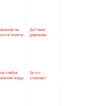
авление на
Датчики
ысоте полета
давления
амолета
ханивел
сли слабое
За что
авление воды
отвечает
альбумин