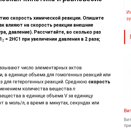
И
ятию скорость химической реакции. Опишите
зу
ак влия­ют на скорость реакции внешние
п
ра, давление). Рассчитайте, во сколько раз
1
= 2НС1 при увеличении давления в 2 раза;
2
называют число элементарных актов
и, в единице объема для гомогенных реакций или
аз для гетерогенных реакций. Среднюю
скорость
енением количества вещества
n
 вещества в единице объема V за единицу
в моль/л, а время в минутах, секундах или
Ви
Вит
при