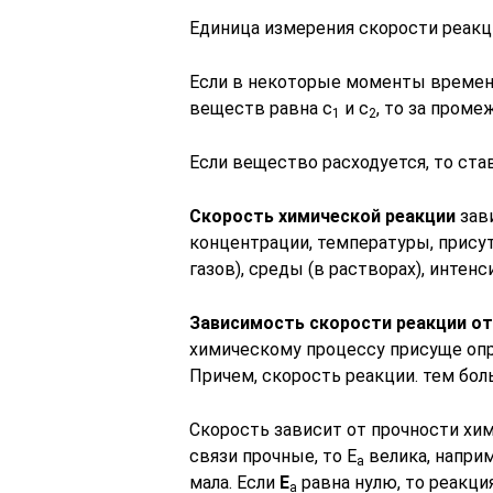
Единица измерения скорости реакц
Если в некоторые моменты времен
веществ равна с
и с
, то за проме
1
2
Если вещество расходуется, то став
Скорость химической реакции
зав
концентрации, температуры, присут
газов), среды (в растворах), интен
Зависимость скорости реакции о
химическому процессу присуще опр
Причем, скорость реакции. тем бол
Скорость зависит от прочности хим
связи прочные, то Е
велика, напри
а
мала. Если
Е
равна нулю, то реакци
а