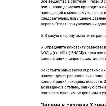
Все вещества в системе – газы. В 
повышение давления приводит к с
приводящей к меньшему количеству 
Следовательно, повышение давлен
вправо. Ответ: при увеличении давл
5. В какую сторону сместится равн
6. Определите константу равновеси
NOCl
(г)+ NO (г)
2NOCl(г), если пр
2
концентрации веществ составляют
Константа равновесия обратимой 
произведения равновесных концен
концентраций исходных веществ. 
возведено в степень, равную сте
соответствующим веществом в ура
Задачи к разделу Хими