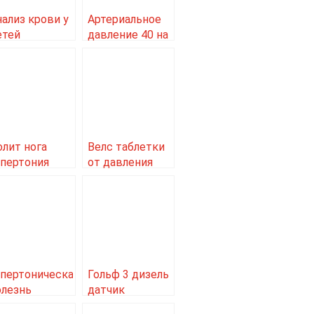
нализ крови у
Артериальное
етей
давление 40 на
асшифровка
0
ейкоциты
олит нога
Велс таблетки
ипертония
от давления
отзывы
ипертоническая
Гольф 3 дизель
олезнь
датчик
авление
давления масла