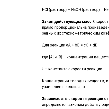
HCl (раствор) + NaOH (раствор) = Na
Закон действующих масс
. Скорос
прямо пропорциональна произведен
равных их стехиометрическим коэ
Для реакции аА + bB = cC + dD
где [A] и [B] – концентрации веществ
k – константа скорости реакции.
Концентрации твердых веществ, в 
уравнение не включают.
Зависимость скорости реакции о
определяется законом действующи