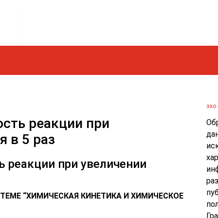
эхо 
ость реакции при
Об
да
 в 5 раз
ис
хар
ь реакции при увеличении
ин
ра
пу
 ТЕМЕ “ХИМИЧЕСКАЯ КИНЕТИКА И ХИМИЧЕСКОЕ
по
Гр