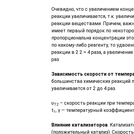
Очевидно, что с увеличением конц
реакции увеличивается, т.к. увели
реакции веществами. Причем, важн
имеет первый порядок по некотором
пропорциональна концентрации это
по какому-либо реагенту, то удвое
реакции в 2 2 = 4 раза, а увеличени
раз.
Зависимость скорости от темпер
большинства химических реакций 
увеличивается от 2 до 4 раз.
υ
– скорость реакции при темпера
Т2
t
, γ — температурный коэффициент (
1
Влияние катализаторов
. Катализа
(положительный катализ). Скорость