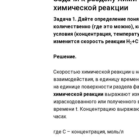
химической реакции
Задача 1. Дайте определение пон
количественно (где это можно), к
условия (концентрация, тем­перату
изменится скорость реакции Н
+С
2
Решение.
Скоростью химической реакции u 
взаимодействия, в единицу времен
на единице поверхности раздела ф
химической реакции
выражают изм
израсходованного или полученного
времени t. Концентрацию выражают 
часах.
где C – концентрация, моль/л