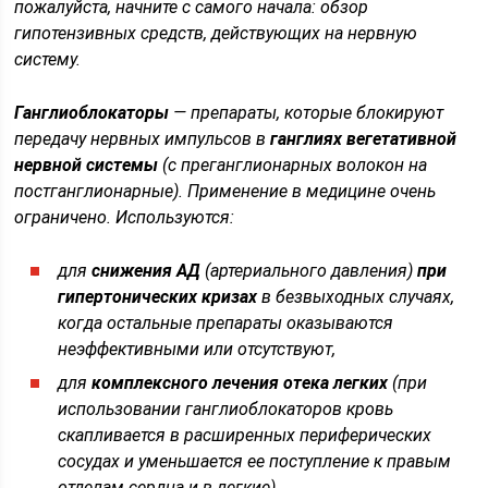
пожалуйста, начните с самого начала: обзор
гипотензивных средств, действующих на нервную
систему.
Ганглиоблокаторы
— препараты, которые блокируют
передачу нервных импульсов в
ганглиях вегетативной
нервной системы
(с
преганглионарных
волокон на
постганглионарные
). Применение в медицине очень
ограничено. Используются:
для
снижения АД
(
артериального давления
)
при
гипертонических кризах
в безвыходных случаях,
когда остальные препараты оказываются
неэффективными или отсутствуют,
для
комплексного лечения отека легких
(при
использовании ганглиоблокаторов кровь
скапливается в расширенных периферических
сосудах и уменьшается ее поступление к правым
отделам сердца и в легкие),