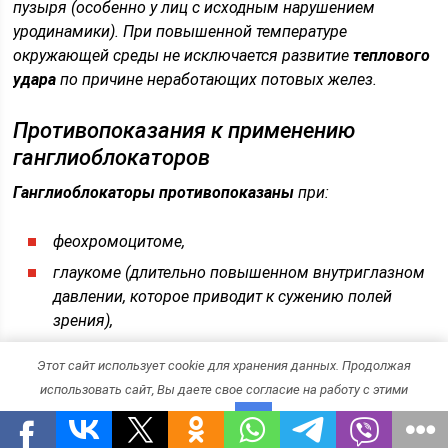
пузыря (особенно у лиц с исходным нарушением
уродинамики). При повышенной температуре
окружающей среды не исключается развитие
теплового
удара
по причине неработающих потовых желез.
Противопоказания к применению
ганглиоблокаторов
Ганглиоблокаторы противопоказаны
при:
феохромоцитоме,
глаукоме (
длительно повышенном внутриглазном
давлении, которое приводит к сужению полей
зрения
),
низком АД, шоке,
Этот сайт использует cookie для хранения данных. Продолжая
выраженном церебральном (мозговом) и
использовать сайт, Вы даете свое согласие на работу с этими
коронарном (сердечном) атеросклерозе,
файлами.
OK
тромбозах, перенесённом недавно инфаркте