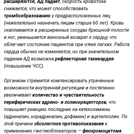
расширяются, АД падает
, скорость кровотока
снижается, что может способствовать
тромбообразованию
у предрасположенных лиц
(
нежелательно назначать лицам старше 60 лет
). Кровь
скапливается в расширенных сосудах брюшной полости
и ног, уменьшается венозный возврат к сердцу, что
облегчает состояние пациентов при отеке легких. Работа
сердца обычно не изменяется, но при значительном
падении АД возможна
рефлекторная тахикардия
(повышение ЧСС).
Организм стремится компенсировать утраченные
возможности внутренней регуляции и постепенно
увеличивает
количество и чувствительность
периферических адрено- и холинорецепторов
, что
повышает реакцию последних на катехоламины
(
адреналин, норадреналин, дофамин
) и
ацетилхолин
. По
этой причине а
бсолютное противопоказание
к
применению ганглиоблокаторов —
феохромоцитома