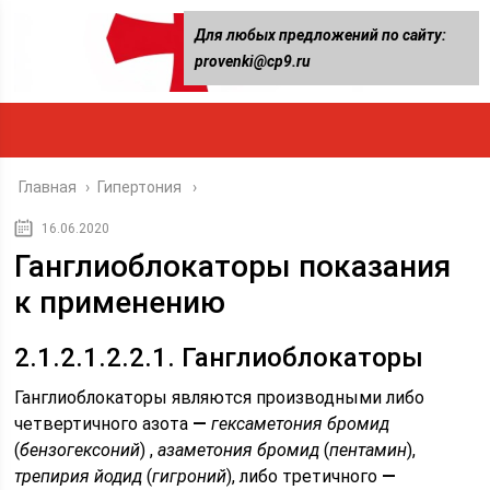
Для любых предложений по сайту:
provenki@cp9.ru
Главная
›
Гипертония
16.06.2020
Ганглиоблокаторы показания
к применению
2.1.2.1.2.2.1. Ганглиоблокаторы
Ганглиоблокаторы являются производными либо
четвертичного азота
—
гексаметония бромид
(
бензогексоний
) ,
азаметония бромид
(
пентамин
),
трепирия йодид
(
гигроний
), либо третичного
—