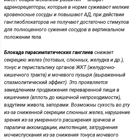
адренорецепторы, которые в норме суживают мелкие
кровеносные сосуды и повышают АД, при действии
ганглиоблокаторов не получают достаточно стимулов
для полноценного сужения сосудов в вертикальном
положении тела.
Блокада парасимпатических ганглиев
снижает
секрецию желез
(потовых, слюнных, желудка и др.),
тонус и перистальтику
органов ЖКТ (желудочно-
кишечного тракта) и
мочевого пузыря
(выраженный
спазмолитический эффект). Это проявляется
замедлением продвижения переваренной пищи в
кишечнике (вплоть до кишечной непроходимости),
вздутием живота, запорами. Возможны сухость во рту
из-за сниженной секреции слюнных желез, нарушение
зрения из-за умеренного расширения зрачков и
паралича аккомодации, импотенция, затруднения
мочеиспускания из-за снижения тонуса мочевого