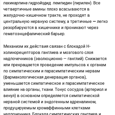
пахикарпина гидройодид. пемпидин
(
пирилен
). Все
четвертичные амины плохо всасываются в
желудочно-кишечном тракте, не проходят в
центральную нервную систему, а третичные
—
легко
резорбируются в кишечнике и проникают через
гематоэнцефалический барьер.
Механизм их действия связан с блокадой Н-
холинорецепторов ганглиев и мозгового слоя
надпочечников (эволюционно — ганглий). Снижается
или прекращается проведение импульсов к органам
по симпатическим и парасимпатическим нервам
(фармакологическая денервация органов),
уменьшается симпатическое и парасимпатическое
влияние на органы, ткани. Тонус сосудов (артериол и
венул) в основном определяется симпатической
нервной системой и эндогенным адреналином,
продуцируемым хромаффинными клетками
надпочечника. Блокада симпатических ганглиев и