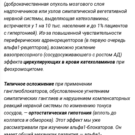
(
доброкачественная опухоль мозгового слоя
надпочечников или узлов симпатической вегетативной
нервной системы, выделяющая катехоламины;
встречается у 1 на 10 тыс. населения и до 1% пациентов
с гипертонией
). Из-за повышенной чувствительности
периферических адренорецепторов (в первую очередь
альфа1-рецепторов), возможно усиление
вазопрессорного (сосудосуживаюшего с ростом АД)
эффекта
циркулирующих в крови катехоламинов
при
феохромоцитоме.
Типичное осложнение
при применении
ганглиоблокаторов, обусловленное угнетением
симпатических ганглиев и нарушением компенсаторных
реакций нервной системы по изменению тонуса
сосудов, —
ортостатическая гипотония
(вплоть до
коллапса и обморока). Этот эффект мы уже
рассматривали при изучении альфа1-блокаторов. Он
имеет общий механизм развития — альфа1-