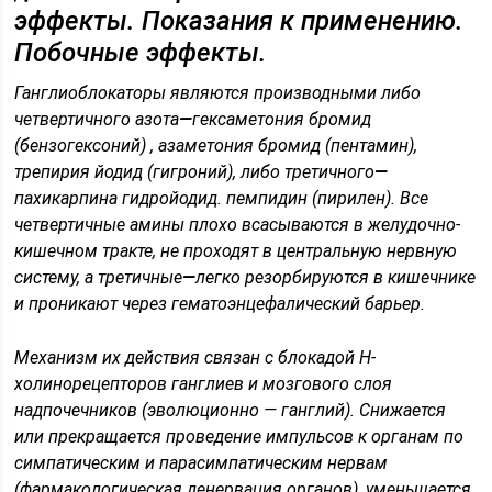
эффекты. Показания к применению.
Побочные эффекты.
Ганглиоблокаторы являются производными либо
четвертичного азота
—
гексаметония бромид
(
бензогексоний
) ,
азаметония бромид
(
пентамин
),
трепирия йодид
(
гигроний
), либо третичного
—
пахикарпина гидройодид
.
пемпидин
(
пирилен
). Все
четвертичные амины плохо всасываются в желудочно-
кишечном тракте, не проходят в центральную нервную
систему, а третичные
—
легко резорбируются в кишечнике
и проникают через гематоэнцефалический барьер.
Механизм их действия связан с блокадой Н-
холинорецепторов ганглиев и мозгового слоя
надпочечников (эволюционно — ганглий). Снижается
или прекращается проведение импульсов к органам по
симпатическим и парасимпатическим нервам
(фармакологическая денервация органов), уменьшается