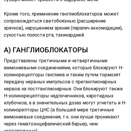
Кроме того, применение ганглиоблокаторов может
сопровождаться светобоязнью (расширение
зрачков), нарушением зрения (паралич аккомодации),
сухостью полости рта, тахикардией.
А) ГАНГЛИОБЛОКАТОРЫ
Представлены третичными и четвертичными
аммониевыми соединениями, которые блокируют Н-
холинорецепторы ганглиев и таким путем тормозят
передачу нервных импульсов с преганглионарных
нервов на постганглионарные. Они блокируют также
Н-холинорецепторы надпочечников, каротидных
клубочков, а в значительных дозах могут угнетать и Н-
холинорепторы ЦНС (в большей мере третичные
аммониевые соединения, т.к. они лучше проникают
через гематоэнцефалический барьер, чем
четвертичные).