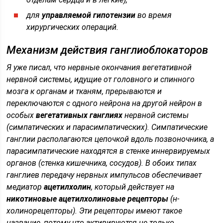
для
управляемой гипотензии
во время
хирургических операций.
Механизм действия ганглиоблокаторов
Я уже писал, что нервные окончания вегетативной
нервной системы, идущие от головного и спинного
мозга к органам и тканям, прерываются и
переключаются с одного нейрона на другой нейрон в
особых
вегетативных ганглиях
нервной системы
(симпатических и парасимпатических). Симпатические
ганглии располагаются цепочкой вдоль позвоночника, а
парасимпатические находятся в стенке иннервируемых
органов (стенка кишечника, сосудов). В обоих типах
ганглиев передачу нервных импульсов обеспечивает
медиатор
ацетилхолин
, который действует на
никотиновые ацетилхолиновые рецепторы
(
н-
холинорецепторы
). Эти рецепторы имеют такое
название, потому что активируются не только