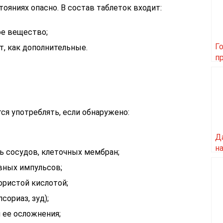
тояниях опасно. В состав таблеток входит:
ое вещество;
Г
ат, как дополнительные.
п
г
я употреблять, если обнаружено:
Д
на
 сосудов, клеточных мембран;
б
вных импульсов;
ористой кислотой;
сориаз, зуд);
 ее осложнения;