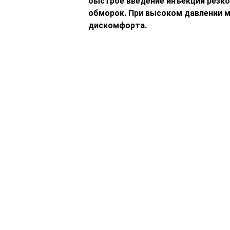
быстрое введение инъекции резко
обморок. При высоком давлении 
дискомфорта.