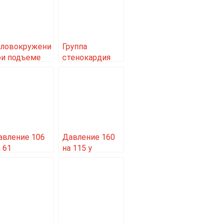
оловокружение
Группа
ри подъеме
стенокардия
оловы вверх
биография
авление 106
Давление 160
 61
на 115 у
еременность
женщин