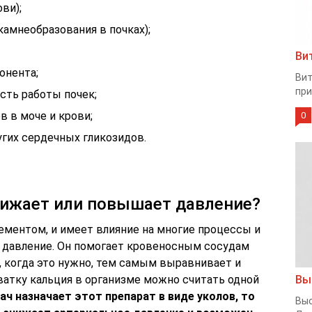
ви);
амнеобразования в почках);
Ви
онента;
Вит
при
сть работы почек;
 в моче и крови;
0
гих сердечных гликозидов.
нижает или повышает давление?
ментом, и имеет влияние на многие процессы и
и давление. Он помогает кровеносным сосудам
, когда это нужно, тем самым выравнивает и
ватку кальция в организме можно считать одной
Вы
рач назначает этот препарат в виде уколов, то
Выс