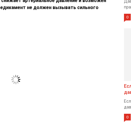
 снижает артериальное давление и возможен
Дав
медикамент не должен вызывать сильного
пра
0
Ес
да
Есл
дав
0