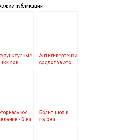
хожие публикации:
купунктурные
Антигипертензивные
очки при
средства это
ритмии
средства
ердца
ртериальное
Болит шея и
авление 40 на
голова
высокое
давление