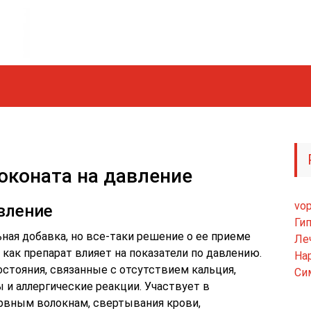
юконата на давление
vop
вление
Ги
ная добавка, но все-таки решение о ее приеме
Ле
 как препарат влияет на показатели по давлению.
На
стояния, связанные с отсутствием кальция,
Си
 и аллергические реакции. Участвует в
ервным волокнам, свертывания крови,