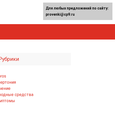
Для любых предложений по сайту:
provenki@cp9.ru
Рубрики
ros
пертония
чение
родные средства
мптомы