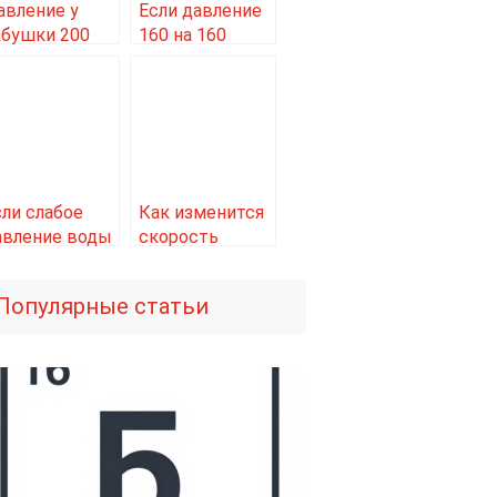
авление у
Если давление
абушки 200
160 на 160
сли слабое
Как изменится
авление воды
скорость
реакции при
увеличении
Популярные статьи
давления в 5
раз