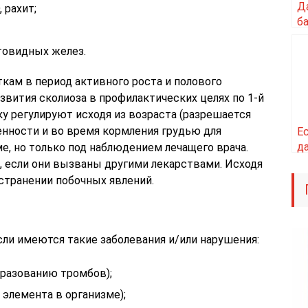
Д
 рахит;
б
товидных желез.
кам в период активного роста и полового
звития сколиоза в профилактических целях по 1-й
ку регулируют исходя из возраста (разрешается
менности и во время кормления грудью для
Е
д
е, но только под наблюдением лечащего врача.
, если они вызваны другими лекарствами. Исходя
странении побочных явлений.
сли имеются такие заболевания и/или нарушения:
бразованию тромбов);
элемента в организме);