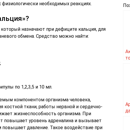
х физиологически необходимых реакциях.
По
альция»?
 который назначают при дефиците кальция, для
аневого обмена. Средство можно найти:
А
т
;
а
с
улы по 1,2,3,5 и 10 мл.
лемым компонентом организма человека,
А
ия костной ткани, работы нервной и сердечно-
д
ижает жизнеспособность организма. При
0
ат повышает уровень адреналина и вызывает
 повышает давление. Такое воздействие при